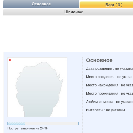
Основное
Блог
( 0 )
Шпионаж
Основное
Дата рождения : не указан
Место рождения : не указа
Место нахождения : не ука
Место проживания : не ука
Любимые места : не указа
Интересы : не указаны
Портрет заполнен на 24 %