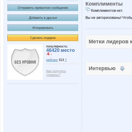
Комплименты
Отправить приватное сообщение
Комплиментов нет.
Вы не авторизованы! Чтоб
Добавить в друзья
Игнорировать
Сделать подарок
Метки лидеров
популярность:
46420 место
-6 ↓
рейтинг
313
?
Интервью
Как получить
уровень?