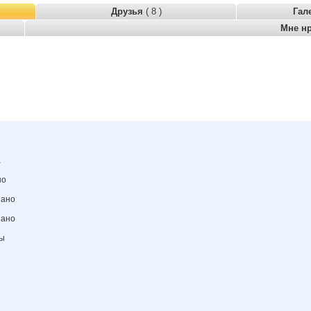
Друзья
( 8 )
Гал
Мне н
а
но
зано
зано
ны